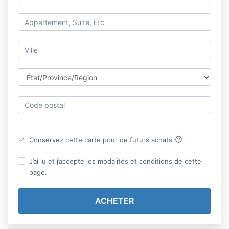
help_outline
Conservez cette carte pour de futurs achats
J’ai lu et j’accepte les modalités et conditions de cette
page.