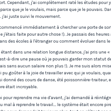
ort. Cependant, j'ai complètement raté les études pour y 
s parce que je le voulais, mais parce que je le pouvais. D
. j'ai juste suivi le mouvement.
ai commencé immédiatement à chercher une porte de sort
 j'étais faite pour autre chose !). Je passais des heures
ans des écoles à l'étranger ou comment évoluer dans le
 étant dans une relation longue distance, j'ai pris une «
c'est-à-dire une pause où je pouvais garder mon statut d
mais sans aucun salaire non plus !). Je me suis alors mi
u goûter à la joie de travailler avec qui je voulais, quan
ssi donné des cours de danse, été poissonnière-traiteur, 
re était incroyable.
moi pour reprendre ma vie d'avant, j'ai demandé à réintég
 mal à reprendre le travail... le système était encore pir