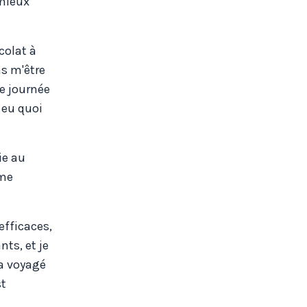
 mieux
colat à
ns m'être
te journée
e eu quoi
ie au
 me
efficaces,
ts, et je
 a voyagé
st