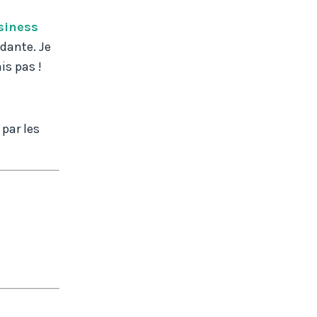
siness
ndante. Je
is pas !
par les