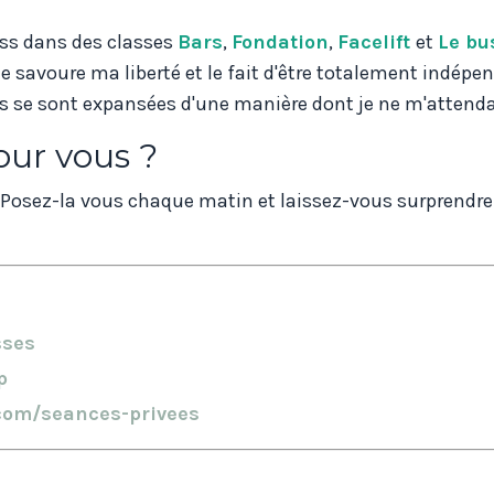
ess dans des classes
Bars
,
Fondation
,
Facelift
et
Le bu
je savoure ma liberté et le fait d'être totalement indépe
es se sont expansées d'une manière dont je ne m'attenda
our vous ?
. Posez-la vous chaque matin et laissez-vous surprendre 
sses
p
.com/seances-privees