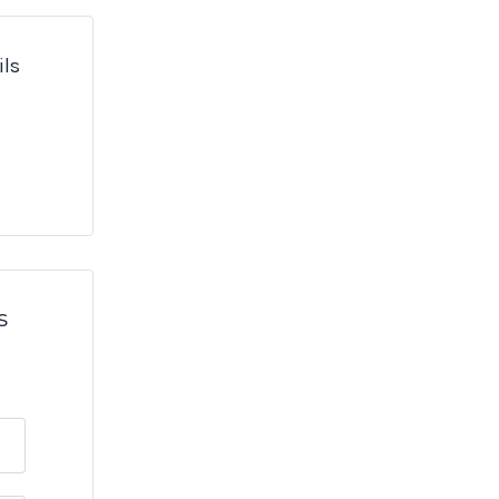
ils
s