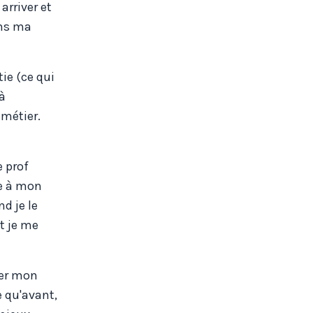
arriver et
ans ma
ie (ce qui
 à
 métier.
e prof
se à mon
d je le
et je me
rer mon
e qu'avant,