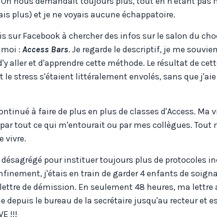
 On nous demandait toujours plus, tout en n'étant pas
ais plus) et je ne voyais aucune échappatoire.
étais sur Facebook à chercher des infos sur le salon du cho
 moi :
Access Bars
. Je regarde le descriptif, je me souvie
'y aller et d'apprendre cette méthode. Le résultat de cet
et le stress s'étaient littéralement envolés, sans que j'ai
continué à faire de plus en plus de classes d'Access. Ma v
e par tout ce qui m'entourait ou par mes collègues. Tout
 vivre.
re désagrégé pour instituer toujours plus de protocoles in
finement, j'étais en train de garder 4 enfants de soignan
a lettre de démission. En seulement 48 heures, ma lettre
e depuis le bureau de la secrétaire jusqu'au recteur et e
E !!!