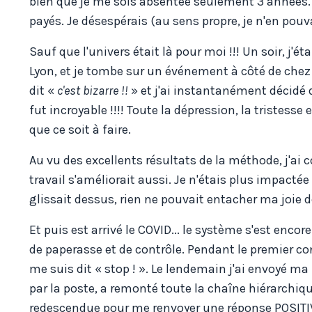
bien que je me sois absentée seulement 3 années.
payés. Je désespérais (au sens propre, je n'en pouv
Sauf que l'univers était là pour moi !!! Un soir, j'
Lyon, et je tombe sur un événement à côté de chez
dit «
c'est bizarre !!
» et j'ai instantanément décidé d
fut incroyable !!!! Toute la dépression, la tristesse 
que ce soit à faire.
Au vu des excellents résultats de la méthode, j'ai 
travail s'améliorait aussi. Je n'étais plus impacté
glissait dessus, rien ne pouvait entacher ma joie de
Et puis est arrivé le COVID... le système s'est enco
de paperasse et de contrôle. Pendant le premier con
me suis dit « stop ! ». Le lendemain j'ai envoyé m
par la poste, a remonté toute la chaîne hiérarchiqu
redescendue pour me renvoyer une réponse POSITIV